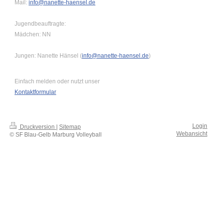
Mail:
info@nanette-haensel.de
Jugendbeauftragte:
Mädchen: NN
Jungen: Nanette Hänsel (
info@nanette-haensel.de
)
Einfach melden oder nutzt unser
Kontaktformular
Login
Druckversion
|
Sitemap
Webansicht
© SF Blau-Gelb Marburg Volleyball